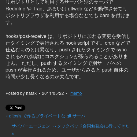
リポジトリとして利用するサーバと別のサーバで
Redmine や Trac、あるいは gitweb などを動作させてリ
ポジトリブラウザを利用する場合などでも bare を付けま
す。
hooks/post-receive は、リポジトリに加わる変更を受信し
たタイミングで実行される hook script です。cron などで
仕込むものとは異なり、push されたタイミングで sync
されるので無駄にコネクションが張られることがありま
せん。 ただし、push するタイミングで別サーバへの
push が実行されるため、ユーザからみると push 自体の
時間が少し長くなるのが欠点です。
Posted by
hatak
2011/05/22
memo
« gitosis で作るプライベートな git サーバ
サイバーエージェント×クックパッド合同勉強会に行ってきた 
»