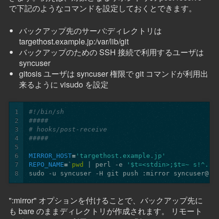
で下記のようなコマンドを設定しておくとできます。
バックアップ先のサーバ:ディレクトリは
targethost.example.jp:/var/lib/git
バックアップのための SSH 接続で利用するユーザは
syncuser
gitosis ユーザは syncuser 権限で git コマンドが利用出
来るように visudo を設定
1
#!/bin/sh
2
#####
3
# hooks/post-receive
4
#####
5
6
MIRROR_HOST
=
'targethost.example.jp'
7
REPO_NAME
=
`
pwd
 | perl -e 
'$t=<stdin>;$t=~ s!^.*/
8
sudo -u syncuser -H git push :mirror syncuser@
${
":mirror" オプションを付けることで、バックアップ先に
も bare のままディレクトリが作成されます。 リモート