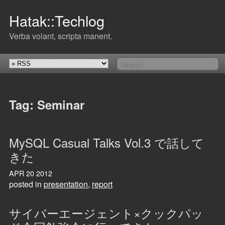
Hatak::Techlog
Verba volant, scripta manent.
Tag: Seminar
MySQL Casual Talks Vol.3 で話して
きた
APR
20
2012
posted in
presentation
,
report
サイバーエージェント×クックパッ