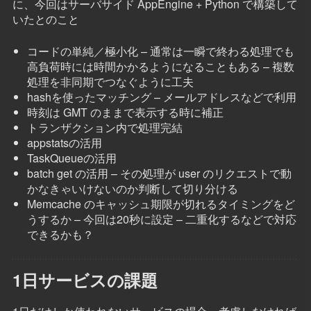
に、今回はサーバサイド AppEngine + Python で構築して
いたとのこと
コードの単純／極小化 – 通常は一瞬で終わる処理でも
高負荷時には時間かかるようになることもある – 複数
処理を非同期でつなぐように工夫
hashを使ったマッチング – メールアドレスなどで利用
時刻は GMT のままで表示する時に補正
トランザクション内で処理完結
appstatsの活用
TaskQueueの活用
batch get の活用 – その処理が user のリクエストで動
かなきゃいけないのか判断して切り分ける
Memcache のキャッシュ期限が切れるタイミングをど
うするか – 今回は20秒に設定 – 二重化するなどで対応
できるかも？
1日サービスの課題