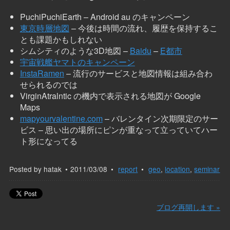
PuchiPuchiEarth – Android au のキャンペーン
東京時層地図
– 今後は時間の流れ、履歴を保持するこ
とも課題かもしれない
シムシティのような3D地図 –
Baidu
–
E都市
宇宙戦艦ヤマトのキャンペーン
InstaRamen
– 流行のサービスと地図情報は組み合わ
せられるのでは
VirginAtralntic の機内で表示される地図が Google
Maps
mapyourvalentine.com
– バレンタイン次期限定のサー
ビス – 思い出の場所にピンが重なって立っていてハー
ト形になってる
Posted by
hatak
2011/03/08
report
geo
,
location
,
seminar
ブログ再開します »