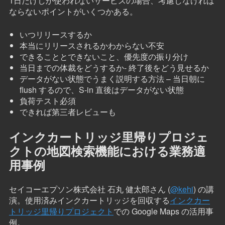
1日だけしか使われないサービスの場合、考慮しなければ
ならないポイントがいくつかある。
いつリリースするか
本当にリリースされるかわからない不安
できることとできないこと、優先度の振り分け
当日までの体裁をどうするか- 終了後をどう見せるか
データがない状態でうまく説明する方法 – 当日朝に
flush するので、S-in 直後はデータがない状態
負荷テスト必須
できれば第三者レビューも
インクカートリッジ里帰りプロジェ
クトの地図検索機能における業務適
用事例
セイコーエプソン株式会社 石丸 健太郎さん (
@kehi
) の講
演。使用済みインクカートリッジを回収する
インクカー
トリッジ里帰りプロジェクト
での Google Maps の活用事
例。