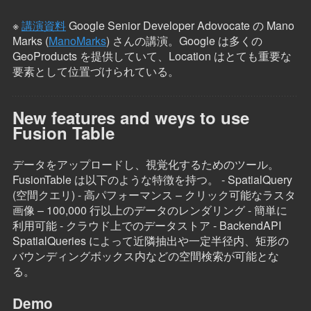
※
講演資料
Google Senior Developer Adovocate の Mano
Marks (
ManoMarks
) さんの講演。Google は多くの
GeoProducts を提供していて、Location はとても重要な
要素として位置づけられている。
New features and weys to use
Fusion Table
データをアップロードし、視覚化するためのツール。
FusionTable は以下のような特徴を持つ。 - SpatialQuery
(空間クエリ) - 高パフォーマンス – クリック可能なラスタ
画像 – 100,000 行以上のデータのレンダリング - 簡単に
利用可能 - クラウド上でのデータストア - BackendAPI
SpatialQueries によって近隣抽出や一定半径内、矩形の
バウンディングボックス内などの空間検索が可能とな
る。
Demo