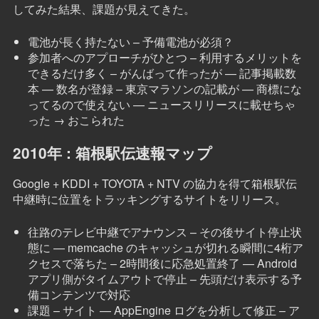
してみた結果、課題が見えてきた。
電池が長く持たない – 予備電池が必須？
参加者へのアプローチがひとつ – 利用するメリットを
できるだけ多く – がんばって作ったが — 記事掲載数
本 — 数名が登録 – 東京マラソンの記載が — 商標にな
ってるので使えない — ニュースリリースに載せちゃ
った → おこられた
2010年 : 箱根駅伝速報マップ
Google + KDDI + TOYOTA + NTV の協力を得て箱根駅伝
中継時に位置をトラッキングするサイトをリリース。
往路のテレビ中継でアナウンス – その後サイト停止状
態に — memcache のキャッシュが切れる瞬間に4桁ア
クセスで落ちた – 2時間後に応急処置終了 — Android
アプリ側がタイムアウトで停止 – 先頭だけ表示する予
備コンテンツで対応
課題 – サイト — AppEngine ログを分析して修正 – ア