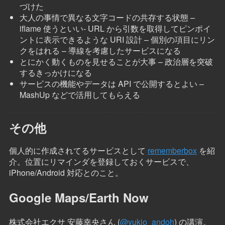
づけた
大人の事情で異なる文字コードの共存する状態 –
iflame 使うといい- URL から引数を取得してピンポイ
ントに表示できるような URI 設計 – 個別の項目にリン
クをはれる – 導線を考慮したサービスになる
とにかく動くものを見せることが大事 – 政治層を突破
するきっかけになる
サービスの機能やデータは API で公開するとよい –
MashUp などで活用してもらえる
その他
個人的に作成されてるサービスとして
rememberbox
を紹
介。位置にリマインダを登録しておくサービスで、
iPhone/Android 対応とのこと。
Google Maps/Earth Now
株式会社エクサ 安藤幸央さん (
@yukio_andoh
) の講演。